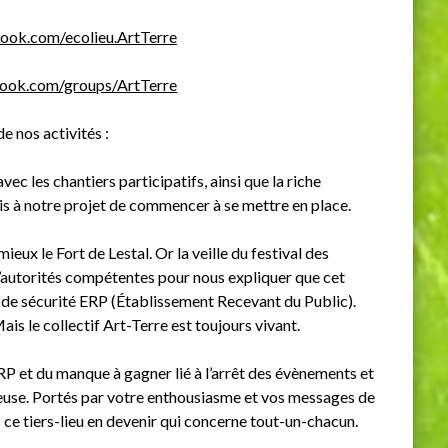
ook.com/ecolieu.ArtTerre
book.com/groups/ArtTerre
e nos activités :
c les chantiers participatifs, ainsi que la riche
s à notre projet de commencer à se mettre en place.
ieux le Fort de Lestal. Or la veille du festival des
 d’autorités compétentes pour nous expliquer que cet
s de sécurité ERP (Établissement Recevant du Public).
is le collectif Art-Terre est toujours vivant.
P et du manque à gagner lié à l’arrêt des évènements et
écieuse. Portés par votre enthousiasme et vos messages de
 ce tiers-lieu en devenir qui concerne tout-un-chacun.